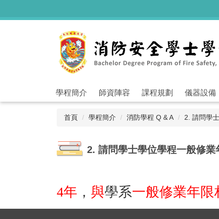
跳
到
主
要
內
容
區
學程簡介
師資陣容
課程規劃
儀器設備
首頁
學程簡介
消防學程 Q & A
2. 請問
2. 請問學士學位學程一般修
4
年
，
與
學系
一般修業年限