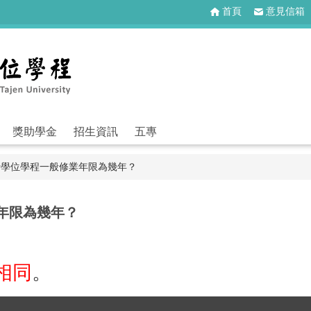
首頁
意見信箱
獎助學金
招生資訊
五專
學士學位學程一般修業年限為幾年？
業年限為幾年？
相同
。