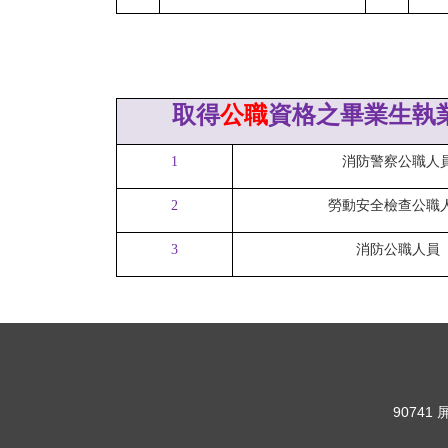
取得
公職
資格之畢業生執
1
消防警察公職人
2
勞動安全檢查公職
3
消防公職人員
90741 