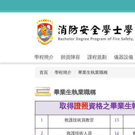
跳
到
主
要
內
容
區
學程簡介
師資陣容
課程規劃
儀器設備
首頁
學程簡介
畢業生執業職稱
畢業生執業職稱
取得
證照
資格之畢業生
1
救護技術員教官
13
2
救護技術人員
14