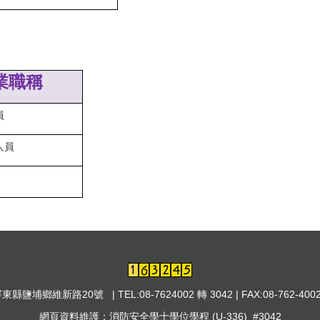
業職稱
員
人員
屏東縣鹽埔鄉維新路20號 | TEL:08-7624002 轉 3042 | FAX:08-762-4002
網頁資料維護：消防安全學士學位學程 (U-336) #3042